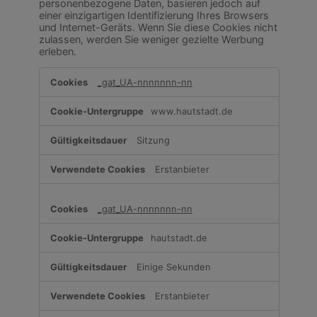
personenbezogene Daten, basieren jedoch auf
einer einzigartigen Identifizierung Ihres Browsers
und Internet-Geräts. Wenn Sie diese Cookies nicht
zulassen, werden Sie weniger gezielte Werbung
erleben.
Cookies
_gat_UA-nnnnnnn-nn
für
Marketingzwecke
www.hautstadt.de
Sitzung
Erstanbieter
_gat_UA-nnnnnnn-nn
hautstadt.de
Einige Sekunden
Erstanbieter