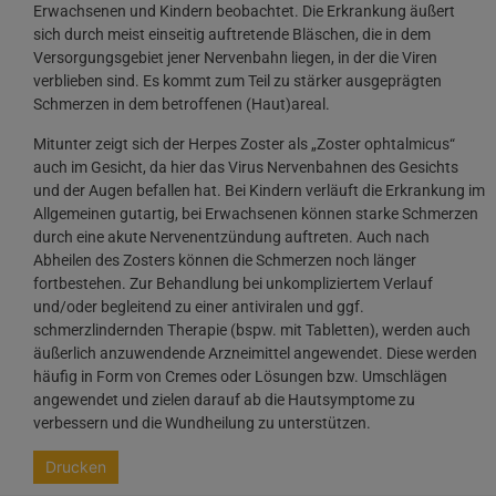
Erwachsenen und Kindern beobachtet. Die Erkrankung äußert
sich durch meist einseitig auftretende Bläschen, die in dem
Versorgungsgebiet jener Nervenbahn liegen, in der die Viren
verblieben sind. Es kommt zum Teil zu stärker ausgeprägten
Schmerzen in dem betroffenen (Haut)areal.
Mitunter zeigt sich der Herpes Zoster als „Zoster ophtalmicus“
auch im Gesicht, da hier das Virus Nervenbahnen des Gesichts
und der Augen befallen hat. Bei Kindern verläuft die Erkrankung im
Allgemeinen gutartig, bei Erwachsenen können starke Schmerzen
durch eine akute Nervenentzündung auftreten. Auch nach
Abheilen des Zosters können die Schmerzen noch länger
fortbestehen. Zur Behandlung bei unkompliziertem Verlauf
und/oder begleitend zu einer antiviralen und ggf.
schmerzlindernden Therapie (bspw. mit Tabletten), werden auch
äußerlich anzuwendende Arzneimittel angewendet. Diese werden
häufig in Form von Cremes oder Lösungen bzw. Umschlägen
angewendet und zielen darauf ab die Hautsymptome zu
verbessern und die Wundheilung zu unterstützen.