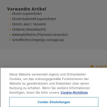
Verwandte Artikel
Ekzem superinfiziert
Ekzem bakteriell superinfiziert
Ekzem, akut / nässend
Urtikaria (Nesselsucht)
Kleienpilzflechte (Pityriasis versicolor)
Grindflechte (Impetigo contagiosa)
Kontak
Diese Website verwendet eigene und Drittanbieter-
Impres
Cookies, um das ordnungsgemäße Funktionieren der
Website zu gewährleisten und Statistiken über deren
Datens
Nutzung zu erhalten. Wenn Sie weitere Informationen
benötigen, lesen Sie bitte unsere
Cookie-Richtlinie
Cookie-
Richtlin
Cookie-Einstellungen