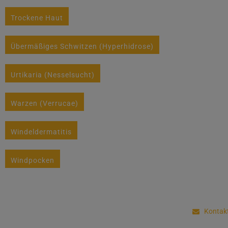
Trockene Haut
Übermäßiges Schwitzen (Hyperhidrose)
Urtikaria (Nesselsucht)
Warzen (Verrucae)
Windeldermatitis
Windpocken
Kontak