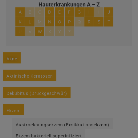
Hauterkrankungen A – Z
A
B
C
D
E
F
G
H
I
J
K
L
M
N
O
P
Q
R
S
T
U
V
W
X
Y
Z
Akne
Aktinische Keratosen
Dekubitus (Druckgeschwür)
Ekzem
Austrocknungsekzem (Exsikkationsekzem)
Ekzem bakteriell superinfiziert