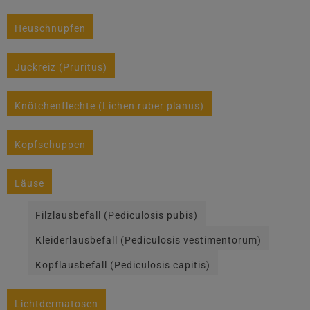
Heuschnupfen
Juckreiz (Pruritus)
Knötchenflechte (Lichen ruber planus)
Kopfschuppen
Läuse
Filzlausbefall (Pediculosis pubis)
Kleiderlausbefall (Pediculosis vestimentorum)
Kopflausbefall (Pediculosis capitis)
Lichtdermatosen